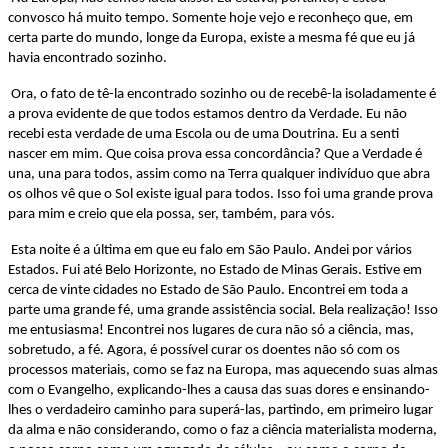
convosco há muito tempo. Somente hoje vejo e reconheço que, em
certa parte do mundo, longe da Europa, existe a mesma fé que eu já
havia encontrado sozinho.
Ora, o fato de tê-la encontrado sozinho ou de recebê-la isoladamente é
a prova evidente de que todos estamos dentro da Verdade. Eu não
recebi esta verdade de uma Escola ou de uma Doutrina. Eu a senti
nascer em mim. Que coisa prova essa concordância? Que a Verdade é
una, una para todos, assim como na Terra qualquer indivíduo que abra
os olhos vê que o Sol existe igual para todos. Isso foi uma grande prova
para mim e creio que ela possa, ser, também, para vós.
Esta noite é a última em que eu falo em São Paulo. Andei por vários
Estados. Fui até Belo Horizonte, no Estado de Minas Gerais. Estive em
cerca de vinte cidades no Estado de São Paulo. Encontrei em toda a
parte uma grande fé, uma grande assistência social. Bela realização! Isso
me entusiasma! Encontrei nos lugares de cura não só a ciência, mas,
sobretudo, a fé. Agora, é possível curar os doentes não só com os
processos materiais, como se faz na Europa, mas aquecendo suas almas
com o Evangelho, explicando-lhes a causa das suas dores e ensinando-
lhes o verdadeiro caminho para superá-las, partindo, em primeiro lugar
da alma e não considerando, como o faz a ciência materialista moderna,