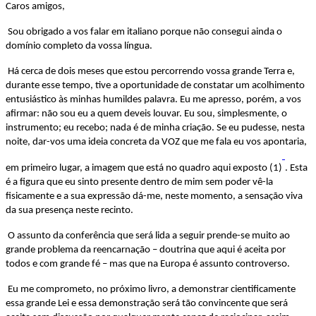
Caros amigos,
Sou obrigado a vos falar em italiano porque não consegui ainda o
domínio completo da vossa língua.
Há cerca de dois meses que estou percorrendo vossa grande Terra e,
durante esse tempo, tive a oportunidade de constatar um acolhimento
entusiástico às minhas humildes palavra. Eu me apresso, porém, a vos
afirmar: não sou eu a quem deveis louvar. Eu sou, simplesmente, o
instrumento; eu recebo; nada é de minha criação. Se eu pudesse, nesta
noite, dar-vos uma ideia concreta da VOZ que me fala eu vos apontaria,
em primeiro lugar, a imagem que está no quadro aqui exposto (1)
. Esta
é a figura que eu sinto presente dentro de mim sem poder vê-la
fisicamente
e a sua expressão dá-me, neste momento, a sensação viva
da sua presença neste recinto.
O assunto da conferência que será lida a seguir prende-se muito ao
grande problema da reencarnação – doutrina que aqui é aceita por
todos e com grande fé – mas que na Europa é assunto controverso.
Eu me comprometo, no próximo livro, a demonstrar cientificamente
essa grande Lei e essa demonstração será tão convincente que será