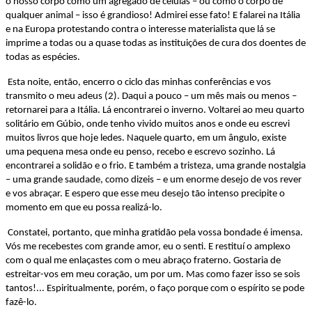
o nosso corpo como um agregado de células – ou como o corpo de
qualquer animal – isso é grandioso! Admirei esse fato! E falarei na Itália
e na Europa protestando contra o interesse materialista que lá se
imprime a todas ou a quase todas as instituições de cura dos doentes de
todas as espécies.
Esta noite, então, encerro o ciclo das minhas conferências e vos
transmito o meu adeus (2). Daqui a pouco – um mês mais ou menos –
retornarei para a Itália. Lá encontrarei o inverno. Voltarei ao meu quarto
solitário em Gúbio, onde tenho vivido muitos anos e onde eu escrevi
muitos livros que hoje ledes. Naquele quarto, em um ângulo, existe
uma pequena mesa onde eu penso, recebo e escrevo sozinho. Lá
encontrarei a solidão e o frio. E também a tristeza, uma grande nostalgia
– uma grande saudade, como dizeis – e um enorme desejo de vos rever
e vos abraçar. E espero que esse meu desejo tão intenso precipite o
momento em que eu possa realizá-lo.
Constatei, portanto, que minha gratidão pela vossa bondade é imensa.
Vós me recebestes com grande amor, eu o senti. E restituí o amplexo
com o qual me enlaçastes com o meu abraço fraterno. Gostaria de
estreitar-vos em meu coração, um por um. Mas como fazer isso se sois
tantos!... Espiritualmente, porém, o faço porque com o espírito se pode
fazê-lo.