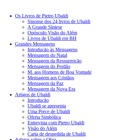
Os Livros de Pietro Ubaldi
Sinopse dos 24 livros de Ubaldi
A Grande Síntese
Opósculo Visão do Além
Livros de Ubaldi em BH
Grandes Mensagens
Introdução às Mensagens
Mensagem do Natal
Mensagem da Ressurreição
Mensagem do Perdão
M. aos Homens de Boa Vontade
Mensagem aos Cristãos
Mensagem da Paz
Mensagem da Nova Era
Artigos de Ubaldi
Introdução
Ubaldi se apresenta
Uma Prece de Ubaldi
Oferta Simbólica
Entrevista com Pietro Ubaldi
Visão do Além
Carta de despedida de Ubaldi
Artigos sobre a Obra