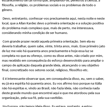
esclarecimento de tal forma que, ampliando-se, penetrou a ciência, a
filosofia, a religião, os problemas sociais e os problemas de todo o
gênero.
Devo, entretanto, confessar-vos precisamente aqui, nesta noite e neste
local, que a Allan Kardec devo a primeira orientação e a solução positiva
do problema mais complexo que, mais de perto, me interessava,
considerando minha condição de ser humano.
Com grande prazer recebi aquela primeira orientação. Sem ela eu
deveria trabalhar, quem sabe, vinte, trinta anos, mais.
Esse primeiro jato
de luz me veio há quarenta anos precisamente e hoje essa luz se
completa no que eu ofereço, como eu disse antes, não criado por mim,
mas recebido em consequência do esforço desenvolvido para ampliar o
campo de aplicação daquela grande ideia, alcançando o seu objetivo
final, concretizado nos setores social, religioso, filosófico etc.
E é interessante observar que, em consequência disso, eu, sem o saber,
eu já era espírita há quarenta anos. Eu vos afirmo isso porque na Itália
não há espíritas e, vindo ao Brasil, não fazia ideia, não conhecia nada
deste grande mundo que encontrei aqui e que me atordoou pela sua
organização, pela sua fé, pela sua vastidão.
Na Europa, não temos ideia disso. Eu estava, portanto, e estou