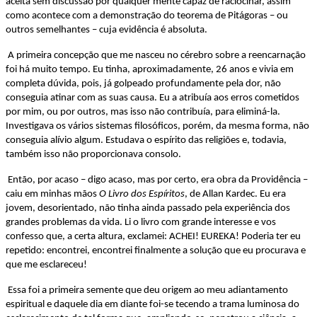
aceita sem discussão por qualquer mente capaz de raciocinar, assim
como acontece com a demonstração do teorema de Pitágoras – ou
outros semelhantes – cuja evidência é absoluta.
A primeira concepção que me nasceu no cérebro sobre a reencarnação
foi há muito tempo. Eu tinha, aproximadamente, 26 anos e vivia em
completa dúvida, pois, já golpeado profundamente pela dor, não
conseguia atinar com as suas causa. Eu a atribuía aos erros cometidos
por mim, ou por outros, mas isso não contribuía, para eliminá-la.
Investigava os vários sistemas filosóficos, porém, da mesma forma, não
conseguia alívio algum. Estudava o espírito das religiões e, todavia,
também isso não proporcionava consolo.
Então, por acaso – digo acaso, mas por certo, era obra da Providência –
caiu em minhas mãos
O Livro dos Espíritos
, de Allan Kardec. Eu era
jovem, desorientado, não tinha ainda passado pela experiência dos
grandes problemas da vida. Li o livro com grande interesse e vos
confesso que, a certa altura, exclamei: ACHEI! EUREKA! Poderia ter eu
repetido: encontrei, encontrei finalmente a solução que eu procurava e
que me esclareceu!
Essa foi a primeira semente que deu origem ao meu adiantamento
espiritual e daquele dia em diante foi-se tecendo a trama luminosa do