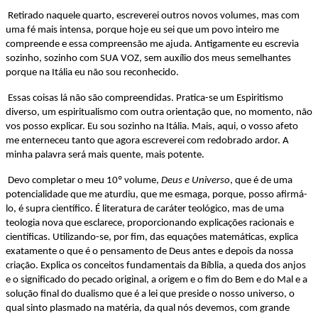
Retirado naquele quarto, escreverei outros novos volumes, mas com
uma fé mais intensa, porque hoje eu sei que um povo inteiro me
compreende e essa compreensão me ajuda. Antigamente eu escrevia
sozinho, sozinho com SUA VOZ, sem auxílio dos meus semelhantes
porque na Itália eu não sou reconhecido.
Essas coisas lá não são compreendidas. Pratica-se um Espiritismo
diverso, um espiritualismo com outra orientação que, no momento, não
vos posso explicar. Eu sou sozinho na Itália. Mais, aqui, o vosso afeto
me enterneceu tanto que agora escreverei com redobrado ardor. A
minha palavra será mais quente, mais potente.
Devo completar o meu 10º volume,
Deus e Universo
, que é de uma
potencialidade que me aturdiu, que me esmaga, porque, posso afirmá-
lo, é supra científico. É literatura de caráter teológico, mas de uma
teologia nova que esclarece, proporcionando explicações racionais e
científicas. Utilizando-se, por fim, das equações matemáticas, explica
exatamente o que é o pensamento de Deus antes e depois da nossa
criação. Explica os conceitos fundamentais da Bíblia, a queda dos anjos
e o significado do pecado original, a origem e o fim do Bem e do Mal e a
solução final do dualismo que é a lei que preside o nosso universo, o
qual sinto plasmado na matéria, da qual nós devemos, com grande