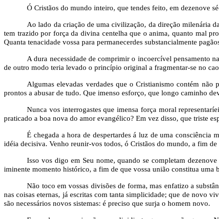
Ó Cristãos do mundo inteiro, que tendes feito, em dezenove sé
Ao lado da criação de uma civilização, da direção milenária d
tem trazido por força da divina centelha que o anima, quanto mal pr
Quanta tenacidade vossa para permanecerdes substancialmente pagão
A dura necessidade de comprimir o incoercível pensamento na f
de outro modo teria levado o princípio original a fragmentar-se no cao
Algumas elevadas verdades que o Cristianismo contém não p
prontos a abusar de tudo. Que imenso esforço, que longo caminho deve 
Nunca vos interrogastes que imensa força moral representarí
praticado a boa nova do amor evangélico? Em vez disso, que triste esp
É chegada a hora de despertardes á luz de uma consciência 
idéia decisiva. Venho reunir-vos todos, ó Cristãos do mundo, a fim d
Isso vos digo em Seu nome, quando se completam dezenove sé
iminente momento histórico, a fim de que vossa união constitua uma b
Não toco em vossas divisões de forma, mas enfatizo a substânc
nas coisas eternas, já escritas com tanta simplicidade; que de novo v
são necessários novos sistemas: é preciso que surja o homem novo.