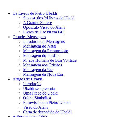
Os Livros de Pietro Ubaldi
Sinopse dos 24 livros de Ubaldi
A Grande Síntese
Opósculo Visão do Além
Livros de Ubaldi em BH
Grandes Mensagens
Introdução às Mensagens
Mensagem do Natal
Mensagem da Ressurreição
Mensagem do Perdão
M. aos Homens de Boa Vontade
Mensagem aos Cristãos
Mensagem da Paz
Mensagem da Nova Era
Artigos de Ubaldi
Introdução
Ubaldi se apresenta
Uma Prece de Ubaldi
Oferta Simbólica
Entrevista com Pietro Ubaldi
Visão do Além
Carta de despedida de Ubaldi
Artigos sobre a Obra