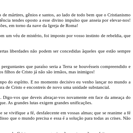
 de mártires, gênios e santos, ao lado de todo bem que o Cristianismo
ência tendes oposto a esse divino impulso que anseia por elevar-nos!
ões, em torno da nave da Igreja de Roma!
m um véu de mistério, foi imposto por vosso instinto de rebeldia, que
rtas liberdades não podem ser concedidas àqueles que estão sempre
perguntastes que paraíso seria a Terra se houvésseis compreendido e
s filhos de Cristo já não são irmãos, mas inimigos!
ampo do espírito. E no momento decisivo eu venho lançar no mundo a
ura de Cristo e encontreis de novo uma unidade substancial.
io. Digo-vos que deveis abraçar-vos novamente em face da ameaça do
que. As grandes lutas exigem grandes unificações.
 se vivifique a fé, desfalecente em vossas almas; que se reanime a fé
disso que o mundo precisa e essa é a solução para todas as crises. Não