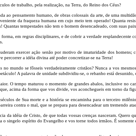
culos de trabalho, pela realização, na Terra, do Reino dos Céus?
ada ao pensamento humano, de obras colossais da arte, de uma multidão
oveniente da fraqueza humana em cujo meio tem operado! Quanta resist
s! Quantas tempestades não tem o homem desencadeado, com suas paix
orma, em regras disciplinares, e de cobrir a verdade resplandecente co
s.
uderam exercer ação senão por motivo de imaturidade dos homens; ce
percorrer a idéia divina até poder concretizar-se na Terra!
eis no mundo se fôsseis verdadeiramente cristãos? Nunca a vos mesmos 
etáculo! A palavra de unidade subdividiu-se, o rebanho está desunido, o
maior. O tempo maturou o momento de grandes abalos, inclusive no c
e que, acima da forma que vos divide, vos aconchegueis em torno da fig
culos de Sua morte e a história se encaminha para o terceiro milên
arreira contra o mal, que se prepara para desencadear um tremendo ata
ia da idéia de Cristo, de que todas vossas crenças nasceram. Quero que
iva o singelo espírito do Evangelho e vos torne todos irmãos. É somente 