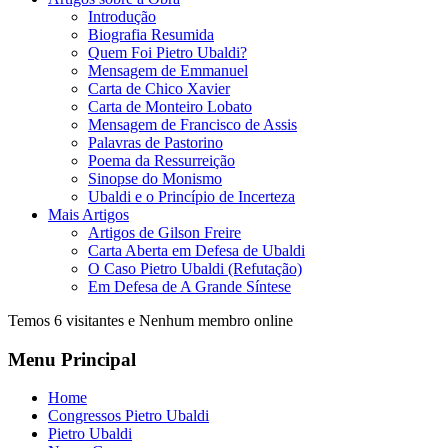
Introdução
Biografia Resumida
Quem Foi Pietro Ubaldi?
Mensagem de Emmanuel
Carta de Chico Xavier
Carta de Monteiro Lobato
Mensagem de Francisco de Assis
Palavras de Pastorino
Poema da Ressurreição
Sinopse do Monismo
Ubaldi e o Princípio de Incerteza
Mais Artigos
Artigos de Gilson Freire
Carta Aberta em Defesa de Ubaldi
O Caso Pietro Ubaldi (Refutação)
Em Defesa de A Grande Síntese
Temos 6 visitantes e Nenhum membro online
Menu Principal
Home
Congressos Pietro Ubaldi
Pietro Ubaldi